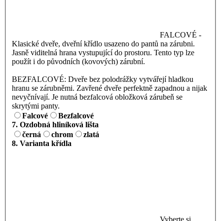
FALCOVÉ -
Klasické dveře, dveřní křídlo usazeno do pantů na zárubni.
Jasně viditelná hrana vystupující do prostoru. Tento typ lze
použít i do původních (kovových) zárubní.
BEZFALCOVÉ: Dveře bez polodrážky vytvářejí hladkou
hranu se zárubněmi. Zavřené dveře perfektně zapadnou a nijak
nevyčnívají. Je nutná bezfalcová obložková zárubeň se
skrytými panty.
Falcové
Bezfalcové
7. Ozdobná hliníková lišta
černá
chrom
zlatá
8
. Varianta křídla
Vyberte si