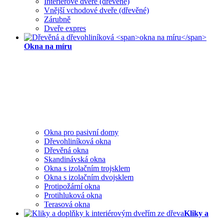
Interiérové dveře (dřevěné)
Vnější vchodové dveře (dřevěné)
Zárubně
Dveře expres
Okna na míru
Okna pro pasivní domy
Dřevohliníková okna
Dřevěná okna
Skandinávská okna
Okna s izolačním trojsklem
Okna s izolačním dvojsklem
Protipožární okna
Protihluková okna
Terasová okna
Kliky a