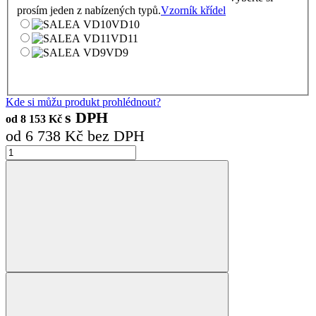
prosím jeden z nabízených typů.
Vzorník křídel
VD10
VD11
VD9
Kde si můžu produkt prohlédnout?
s DPH
od
8 153
Kč
od
6 738
Kč bez DPH