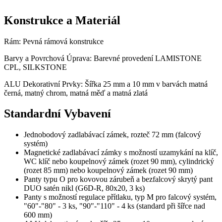
Konstrukce a Materiál
Rám: Pevná rámová konstrukce
Barvy a Povrchová Úprava: Barevné provedení LAMISTONE
CPL, SILKSTONE
ALU Dekorativní Prvky: Šířka 25 mm a 10 mm v barvách matná
černá, matný chrom, matná měď a matná zlatá
Standardní Vybavení
Jednobodový zadlabávací zámek, rozteč 72 mm (falcový
systém)
Magnetické zadlabávací zámky s možností uzamykání na klíč,
WC klíč nebo koupelnový zámek (rozet 90 mm), cylindrický
(rozet 85 mm) nebo koupelnový zámek (rozet 90 mm)
Panty typu O pro kovovou zárubeň a bezfalcový skrytý pant
DUO satén nikl (G6D-R, 80x20, 3 ks)
Panty s možností regulace přítlaku, typ M pro falcový systém,
"60"-"80" - 3 ks, "90"-"110" - 4 ks (standard při šířce nad
600 mm)