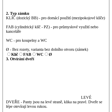
2. Typ zámku
KLÍČ (dozický BB) - pro domácí použití (mezipokojové klíče)
FAB (cylindrický klíč - PZ) - pro průmyslové využití nebo
kanceláře
WC - pro koupelny a WC
Ø - Bez rozety, varianta bez dolního otvoru (zámek)
Klíč
FAB
WC
Ø
3. Otvírání dveří
LEVÉ
DVEŘE - Panty jsou na levé straně, klika na pravé. Dveře se
lépe otevírají levou rukou.