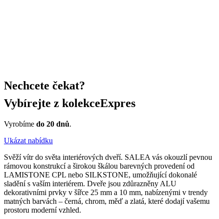
Nechcete čekat?
Vybírejte z kolekce
Expres
Vyrobíme
do 20 dnů
.
Ukázat nabídku
Svěží vítr do světa interiérových dveří. SALEA vás okouzlí pevnou
rámovou konstrukcí a širokou škálou barevných provedení od
LAMISTONE CPL nebo SILKSTONE, umožňující dokonalé
sladění s vaším interiérem. Dveře jsou zdůrazněny ALU
dekorativními prvky v šířce 25 mm a 10 mm, nabízenými v trendy
matných barvách – černá, chrom, měď a zlatá, které dodají vašemu
prostoru moderní vzhled.