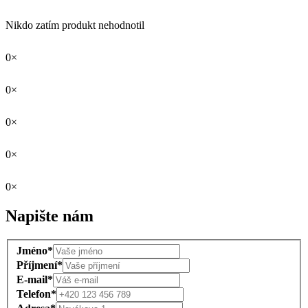
Nikdo zatím produkt nehodnotil
0×
0×
0×
0×
0×
Napište nám
Jméno*
Příjmení*
E-mail*
Telefon*