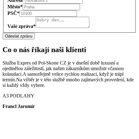
Adresa*
Město*
PSČ*
Vaše zpráva*
Odeslat zprávu
Co o nás říkají naši klienti
Služba Expres od Pol-Skone CZ je v dnešní době luxusní a
ojedinělou záležitostí, jak našim zákazníkům umožnit včasnou
kolaudaci.A samozřejmě velice rychlou realizaci, když je trápí
termín.Na výběr je v této službě mnoho zajímavých provedení, kde
si každý vždy vybere.
A3 PODLAHY
Francl Jaromír