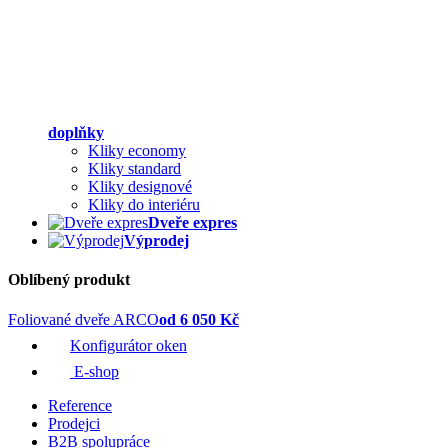
doplňky
Kliky economy
Kliky standard
Kliky designové
Kliky do interiéru
Dveře expres
Výprodej
Oblíbený produkt
Foliované dveře ARCO
od 6 050 Kč
Konfigurátor oken
E-shop
Reference
Prodejci
B2B spolupráce