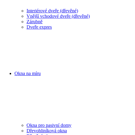
Interiérové dveře (dřevěné)
Vnější vchodové dveře (dřevěné)
Zárubně
Dveře expres
Okna na míru
Okna pro pasivní domy
Dřevohliníková okna