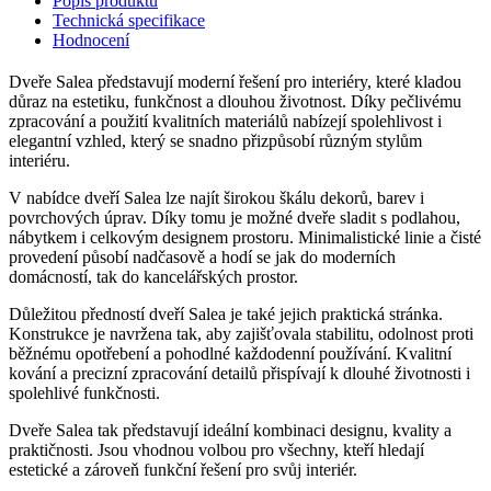
Popis produktu
Technická specifikace
Hodnocení
Dveře Salea představují moderní řešení pro interiéry, které kladou
důraz na estetiku, funkčnost a dlouhou životnost. Díky pečlivému
zpracování a použití kvalitních materiálů nabízejí spolehlivost i
elegantní vzhled, který se snadno přizpůsobí různým stylům
interiéru.
V nabídce dveří Salea lze najít širokou škálu dekorů, barev i
povrchových úprav. Díky tomu je možné dveře sladit s podlahou,
nábytkem i celkovým designem prostoru. Minimalistické linie a čisté
provedení působí nadčasově a hodí se jak do moderních
domácností, tak do kancelářských prostor.
Důležitou předností dveří Salea je také jejich praktická stránka.
Konstrukce je navržena tak, aby zajišťovala stabilitu, odolnost proti
běžnému opotřebení a pohodlné každodenní používání. Kvalitní
kování a precizní zpracování detailů přispívají k dlouhé životnosti i
spolehlivé funkčnosti.
Dveře Salea tak představují ideální kombinaci designu, kvality a
praktičnosti. Jsou vhodnou volbou pro všechny, kteří hledají
estetické a zároveň funkční řešení pro svůj interiér.