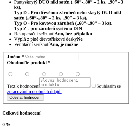
Panty
skrytý DUO nikl satén („60”-„80” – 2 ks, „90” - 3
ks),
Typ D - Pro dřevěnou zárubeň nebo skrytý DUO nikl
satén („60”-„80” – 2 ks, „90” – 3 ks),
Typ O - Pro kovovou zárubeň („60”-„90” – 3 ks),
Typ Z - pro zárubeň systému DIN
Rekuperační seříznutí
Ano, bez příplatku
Výplň z plné dřevotřískové desky
Ne
Ventilační seříznutí
Ano, je možné
Jméno *
Ohodnoťte produkt *
Text k hodnocení
Souhlasím se
zpracováním osobních údajů.
Odeslat hodnocení
Celkové hodnocení
0 %