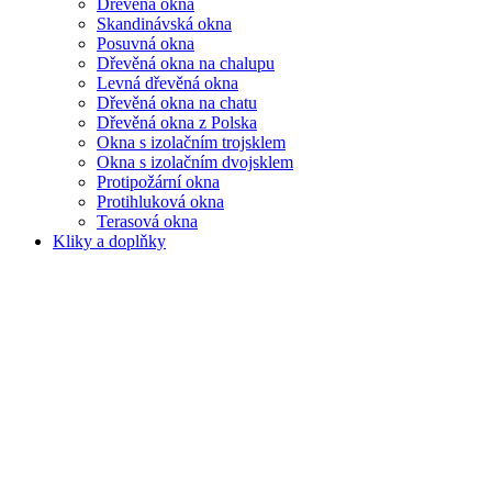
Dřevěná okna
Skandinávská okna
Posuvná okna
Dřevěná okna na chalupu
Levná dřevěná okna
Dřevěná okna na chatu
Dřevěná okna z Polska
Okna s izolačním trojsklem
Okna s izolačním dvojsklem
Protipožární okna
Protihluková okna
Terasová okna
Kliky a doplňky