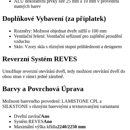
ALU dekorativní prvky šíře 25 mm a 10 mm v provedení
matných barev
Doplňkové Vybavení (za příplatek)
Rozměry: Možnost objednat dveře nižší o 100 mm
Ventilační řešení: Ventilační seříznutí pro zajištění proudění
vzduchu
Sklo: Vzory skla s různými stupni průhlednosti a designem
Reverzní Systém REVES
Umožňuje reverzní otevírání dveří, tedy možnost otevírání dveří do
obou stran v rámci jedné zárubně.
Barvy a Povrchová Úprava
Možnosti barevného provedení: LAMISTONE CPL a
SILKSTONE s různými barevnými a texturovanými variantami
Dveřní zavírač
Ano
Systém REVES
Ano
Maximální výška křídla
2240/2250 mm