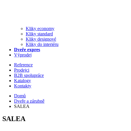
Kliky economy
Kliky standard
Kliky designové
Kliky do interiéru
Dveře expres
Výprodej
Reference
Prodejci
B2B spolupráce
Katalogy
Kontakty
Domů
Dveře a zárubně
SALEA
SALEA