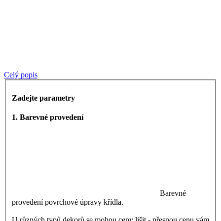
Celý popis
Zadejte parametry
1. Barevné provedení
Barevné
provedení povrchové úpravy křídla.
U různých typů dekorů se mohou ceny lišit - přesnou cenu vám