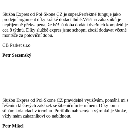
Služba Expres od Pol-Skone CZ je super.Perfektně funguje jako
prodejní argument díky krátké dodací lhůtě.Většina zákazníků je
nepříjemně překvapena, že běžná doba dodání dveřních kompletů je
cca 8 týdnů. Díky službě expres jsme schopni zboží dodávat včetně
montáže za poloviční dobu.
CB Parket s.r.o.
Petr Sezemský
Službu Expres od Pol-Skone CZ pravidelně využívám, pomáhá mi s
řešením klíčových zakázek se šibeničním termínem. Díky tomu
stíhám kolaudaci v termínu. Portfolio nabízených výrobků je široké,
vždy mám zákazníkovi co nabídnout.
Petr Mikel