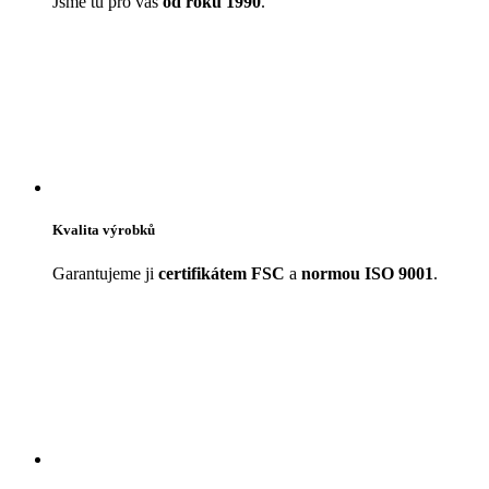
Jsme tu pro vás
od roku 1990
.
Kvalita výrobků
Garantujeme ji
certifikátem FSC
a
normou ISO 9001
.