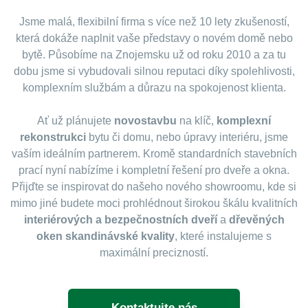
Jsme malá, flexibilní firma s více než 10 lety zkušeností,
která dokáže naplnit vaše představy o novém domě nebo
bytě. Působíme na Znojemsku už od roku 2010 a za tu
dobu jsme si vybudovali silnou reputaci díky spolehlivosti,
komplexním službám a důrazu na spokojenost klienta.
Ať už plánujete
novostavbu
na klíč,
komplexní
rekonstrukci
bytu či domu, nebo úpravy interiéru, jsme
vaším ideálním partnerem. Kromě standardních stavebních
prací nyní nabízíme i kompletní řešení pro dveře a okna.
Přijďte se inspirovat do našeho nového showroomu, kde si
mimo jiné budete moci prohlédnout širokou škálu kvalitních
interiérových a bezpečnostních dveří
a
dřevěných
oken skandinávské kvality
, které instalujeme s
maximální precizností.
Kontaktujte nás