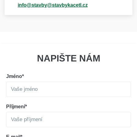
info@stavby@stavbykacetl.cz
NAPIŠTE NÁM
Jméno*
Příjmení*
E-mail*