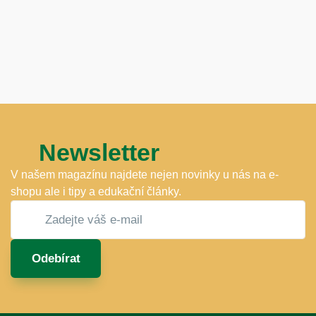
Newsletter
V našem magazínu najdete nejen novinky u nás na e-
shopu ale i tipy a edukační články.
Odebírat