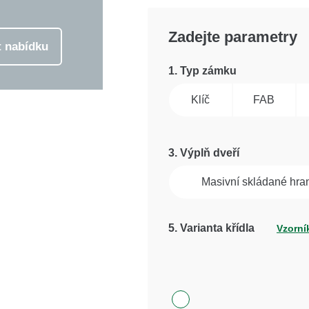
Zadejte parametry
t nabídku
1. Typ zámku
Klíč
FAB
3. Výplň dveří
Masivní skládané hra
5
. Varianta křídla
Vzorník