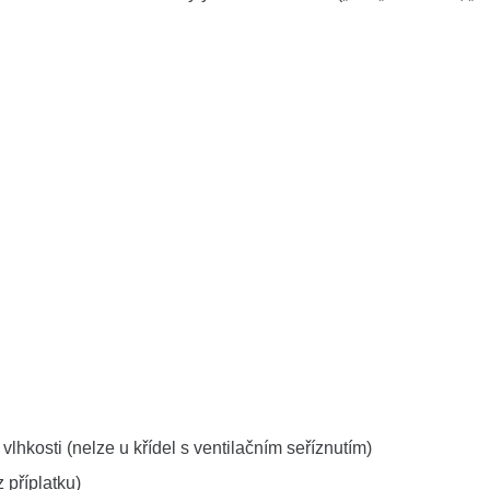
hkosti (nelze u křídel s ventilačním seříznutím)
 příplatku)