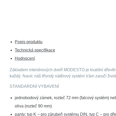
Popis produktu
Technická specifikace
Hodnocení
Základem interiérových dveří MODESTO je kvalitní dřevě
každý. Navíc náš třívrstý nátěrový systém Vám zaručí život
STANDARDNÍ VYBAVENÍ
jednobodový zámek, rozteč 72 mm (falcový systém) neb
oliva (rozteč 90 mm)
panty: typ K – pro zárubeň systému DIN, typ C – pro dře