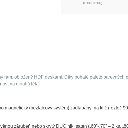
(8:00-16:00)
ný rám, obložený HDF deskami. Díky bohaté paletě barevných 
nost na dlouhá léta.
o magnetický (bezfalcový systém) zadlabaný, na klíč (rozteč 
věnou zárubeň nebo skrytý DUO nikl satén („60”-„70” – 2 ks, „80