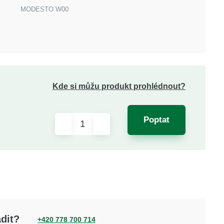
MODESTO W00
Kde si můžu produkt prohlédnout?
Poptat
dit?
+420 778 700 714