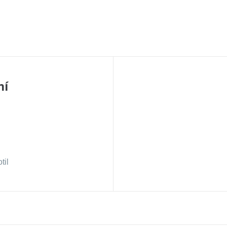
ní
til