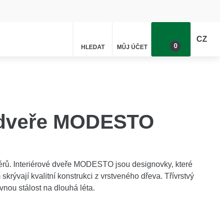
CZ
0
HLEDAT
MŮJ ÚČET
Poptávka
é dveře MODESTO
riérů. Interiérové dveře MODESTO jsou designovky, které
rývají kvalitní konstrukci z vrstveného dřeva. Třívrstvý
vnou stálost na dlouhá léta.