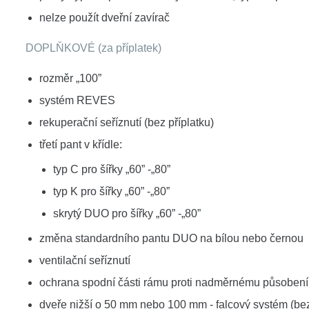
nelze použít dveřní zavírač
DOPLŇKOVÉ (za příplatek)
rozměr „100”
systém REVES
rekuperační seříznutí (bez příplatku)
třetí pant v křídle:
typ C pro šířky „60” -„80”
typ K pro šířky „60” -„80”
skrytý DUO pro šířky „60” -„80”
změna standardního pantu DUO na bílou nebo černou
ventilační seříznutí
ochrana spodní části rámu proti nadměrnému působení vl
dveře nižší o 50 mm nebo 100 mm - falcový systém (bez