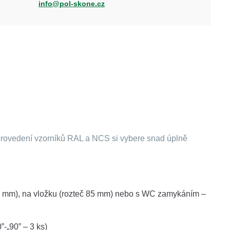
info@pol-skone.cz
provedení vzorníků RAL a NCS si vybere snad úplně
90 mm), na vložku (rozteč 85 mm) nebo s WC zamykáním –
”-„90” – 3 ks)