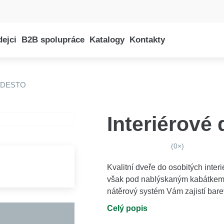
dejci
B2B spolupráce
Katalogy
Kontakty
E-shop
DESTO
Interiérov
(0×)
Kvalitní dveře do osobitých inte
však pod nablýskaným kabátkem sk
nátěrový systém Vám zajistí bare
Celý popis