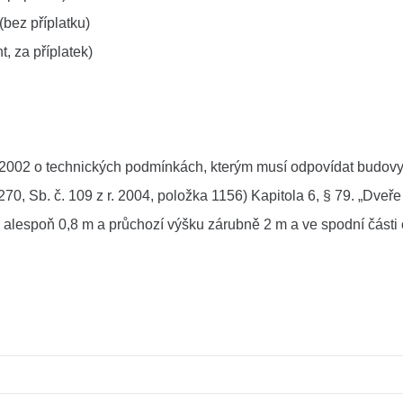
bez příplatku)
, za příplatek)
2002 o technických podmínkách, kterým musí odpovídat budovy a j
ožka 270, Sb. č. 109 z r. 2004, položka 1156) Kapitola 6, § 79. „D
 alespoň 0,8 m a průchozí výšku zárubně 2 m a ve spodní čás