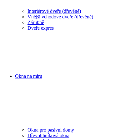
Interiérové dveře (dřevěné)
Vnější vchodové dveře (dřevěné)
Zárubně
Dveře expres
Okna na míru
Okna pro pasivní domy
Dřevohliníková okna