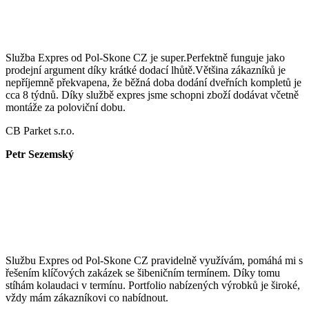
Služba Expres od Pol-Skone CZ je super.Perfektně funguje jako
prodejní argument díky krátké dodací lhůtě.Většina zákazníků je
nepříjemně překvapena, že běžná doba dodání dveřních kompletů je
cca 8 týdnů. Díky službě expres jsme schopni zboží dodávat včetně
montáže za poloviční dobu.
CB Parket s.r.o.
Petr Sezemský
Službu Expres od Pol-Skone CZ pravidelně využívám, pomáhá mi s
řešením klíčových zakázek se šibeničním termínem. Díky tomu
stíhám kolaudaci v termínu. Portfolio nabízených výrobků je široké,
vždy mám zákazníkovi co nabídnout.