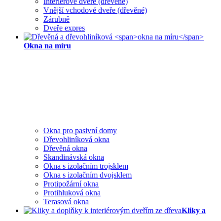
Interiérové dveře (dřevěné)
Vnější vchodové dveře (dřevěné)
Zárubně
Dveře expres
Okna na míru
Okna pro pasivní domy
Dřevohliníková okna
Dřevěná okna
Skandinávská okna
Okna s izolačním trojsklem
Okna s izolačním dvojsklem
Protipožární okna
Protihluková okna
Terasová okna
Kliky a