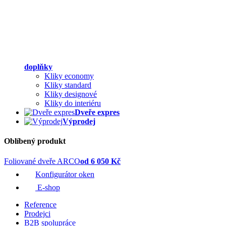
doplňky
Kliky economy
Kliky standard
Kliky designové
Kliky do interiéru
Dveře expres
Výprodej
Oblíbený produkt
Foliované dveře ARCO
od 6 050 Kč
Konfigurátor oken
E-shop
Reference
Prodejci
B2B spolupráce