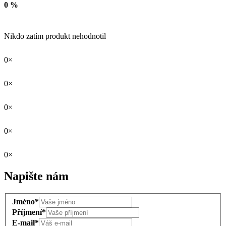
0 %
Nikdo zatím produkt nehodnotil
0×
0×
0×
0×
0×
Napište nám
Jméno*
Příjmení*
E-mail*