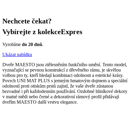
Nechcete čekat?
Vybírejte z kolekce
Expres
Vyrobíme
do 20 dnů
.
Ukázat nabídku
Dveře MAESTO jsou ztělesněním funkčního umění. Tento model,
vyznačující se pevnou konstrukcí z dřevěného rámu, je skvělou
volbou pro ty, kteří hledají kombinaci odolnosti a estetické krásy.
Povrch UNI MAT PLUS s jemným hmatovým dojmem a speciální
odolností proti otiskům prstů zajistí, že vaše dveře zůstanou
bezvadné i při každodenním používání. Ozdobné hliníkové dekory
v matné mědi nebo černé a dekorativní rámový profil přidávají
dveřím MAESTO další vrstvu elegance.