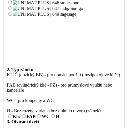
stone
indigo
sage
2. Typ zámku
KLÍČ (dozický BB) - pro domácí použití (mezipokojové klíče)
FAB (cylindrický klíč - PZ) - pro průmyslové využití nebo
kanceláře
WC - pro koupelny a WC
Ø - Bez rozety, varianta bez dolního otvoru (zámek)
Klíč
FAB
WC
Ø
3. Otvírání dveří