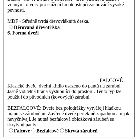
vrtanými otvory pro snížení hmotnosti při zachování vysoké
pevnosti.
MDF - Středně tvrdá dřevovláknitá deska.
Děrovaná dřevotříska
6. Forma dveří
FALCOVÉ -
Klasické dveře, dveřní křídlo usazeno do pantů na zárubni.
Jasně viditelná hrana vystupující do prostoru. Tento typ lze
použít i do původních (kovových) zárubní.
BEZFALCOVÉ: Dveře bez polodrážky vytvářejí hladkou
hranu se zárubněmi. Zavřené dveře perfektně zapadnou a nijak
nevyčnívají. Je nutná bezfalcová obložková zárubeň se
skrytými panty.
Falcové
Bezfalcové
Skrytá zárubeň