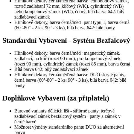
Hliníkové dekory černá/měďená barva: jednobodový zámek,
rozteč zadlabaní 72 mm, klíčový (WK), cylindrický (WB)
nebo koupelnový zámek (WC), černý, bílá barva 642: bílý
zadlabávací zámek
Hliníkové dekory, barva černá/měď: pant typu T, barva černá
(60°-80" - 2 ks, 90° - 3 ks), bílá barva 642: bílé panty
Standardní Vybavení - Systém Bezfalcový
Hliníkové dekory, barva černá/měď: magnetický zámek,
zadlabací, na klíč (rozet 90 mm), pro koupelnový zámek
(rozet 90 mm), cylindrický zámek (rozet 85 mm), barva černá
Bílá barva 642: bílý zadlabávací zámek
Hliníkové dekory černá/měďená barva: DUO skryté panty,
černá barva (60°-80" - 2 ks, 90° - 3 ks), bílá barva 642: bílé
panty
Doplňkové Vybavení (za příplatek)
Barevné varianty dělicích lišt - stříbrné panty, terčové
zadlabávací zámek bezfalcový systém - panty a zámek v
černé barvě
Možnost výměny standardního pantu DUO za alternativní
barvu