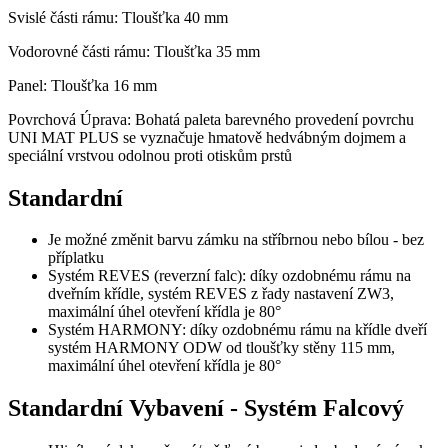
Svislé části rámu: Tloušťka 40 mm
Vodorovné části rámu: Tloušťka 35 mm
Panel: Tloušťka 16 mm
Povrchová Úprava: Bohatá paleta barevného provedení povrchu
UNI MAT PLUS se vyznačuje hmatově hedvábným dojmem a
speciální vrstvou odolnou proti otiskům prstů
Standardní
Je možné změnit barvu zámku na stříbrnou nebo bílou - bez
příplatku
Systém REVES (reverzní falc): díky ozdobnému rámu na
dveřním křídle, systém REVES z řady nastavení ZW3,
maximální úhel otevření křídla je 80°
Systém HARMONY: díky ozdobnému rámu na křídle dveří
systém HARMONY ODW od tloušťky stěny 115 mm,
maximální úhel otevření křídla je 80°
Standardní Vybavení - Systém Falcový