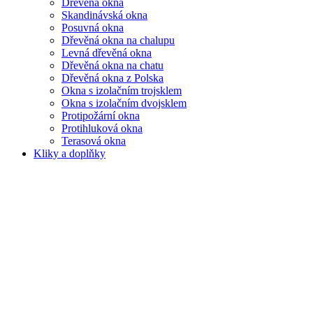
Dřevěná okna
Skandinávská okna
Posuvná okna
Dřevěná okna na chalupu
Levná dřevěná okna
Dřevěná okna na chatu
Dřevěná okna z Polska
Okna s izolačním trojsklem
Okna s izolačním dvojsklem
Protipožární okna
Protihluková okna
Terasová okna
Kliky a doplňky