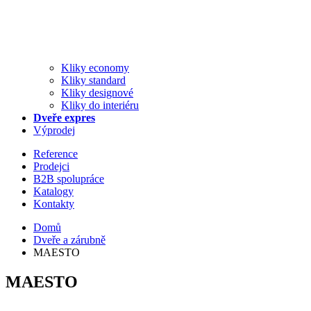
Kliky economy
Kliky standard
Kliky designové
Kliky do interiéru
Dveře expres
Výprodej
Reference
Prodejci
B2B spolupráce
Katalogy
Kontakty
Domů
Dveře a zárubně
MAESTO
MAESTO