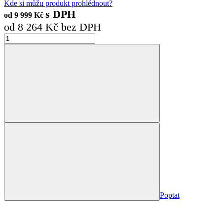
Kde si můžu produkt prohlédnout?
s DPH
od
9 999
Kč
od
8 264
Kč bez DPH
Poptat