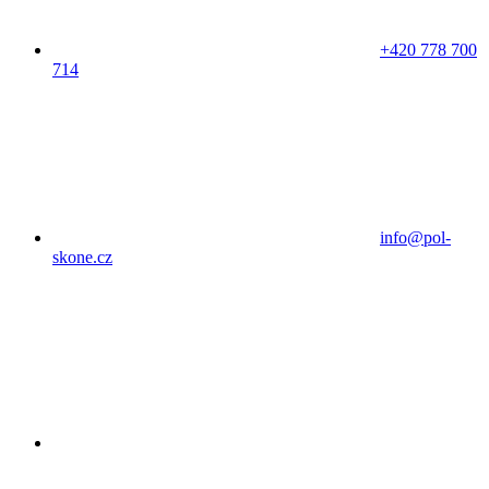
+420 778 700
714
info@pol-
skone.cz