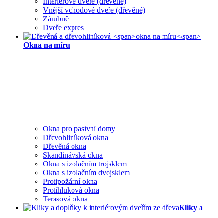
Interiérové dveře (dřevěné)
Vnější vchodové dveře (dřevěné)
Zárubně
Dveře expres
Okna na míru
Okna pro pasivní domy
Dřevohliníková okna
Dřevěná okna
Skandinávská okna
Okna s izolačním trojsklem
Okna s izolačním dvojsklem
Protipožární okna
Protihluková okna
Terasová okna
Kliky a