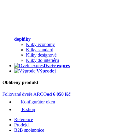
doplňky
Kliky economy
Kliky standard
Kliky designové
Kliky do interiéru
Dveře expres
Výprodej
Oblíbený produkt
Foliované dveře ARCO
od 6 050 Kč
Konfigurátor oken
E-shop
Reference
Prodejci
B2B spolupráce