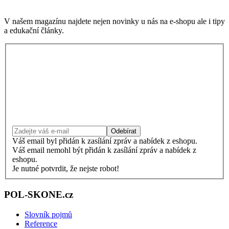
V našem magazínu najdete nejen novinky u nás na e-shopu ale i tipy
a edukační články.
Odebírat
Váš email byl přidán k zasílání zpráv a nabídek z eshopu.
Váš email nemohl být přidán k zasílání zpráv a nabídek z
eshopu.
Je nutné potvrdit, že nejste robot!
POL-SKONE.cz
Slovník pojmů
Reference