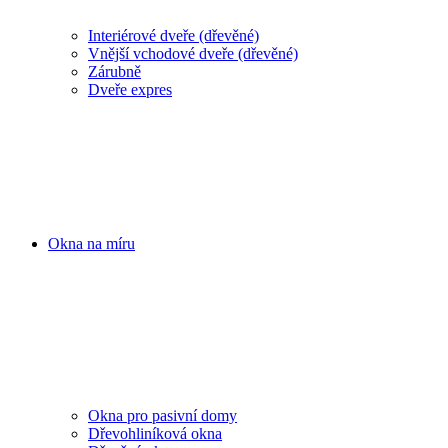
Interiérové dveře (dřevěné)
Vnější vchodové dveře (dřevěné)
Zárubně
Dveře expres
Okna na míru
Okna pro pasivní domy
Dřevohliníková okna