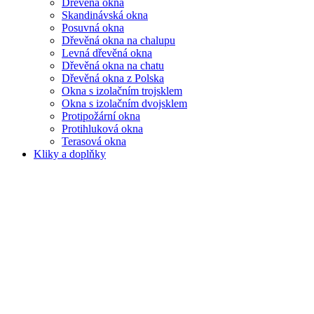
Dřevěná okna
Skandinávská okna
Posuvná okna
Dřevěná okna na chalupu
Levná dřevěná okna
Dřevěná okna na chatu
Dřevěná okna z Polska
Okna s izolačním trojsklem
Okna s izolačním dvojsklem
Protipožární okna
Protihluková okna
Terasová okna
Kliky a doplňky