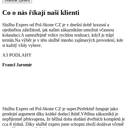
Odeslat zprávu
Co o nás říkají naši klienti
Služba Expres od Pol-Skone CZ je v dnešní době luxusní a
ojedinělou záležitostí, jak našim zákazníkům umožnit včasnou
kolaudaci.A samozřejmě velice rychlou realizaci, když je trápí
termín.Na výběr je v této službě mnoho zajímavých provedení, kde
si každý vždy vybere.
A3 PODLAHY
Francl Jaromír
Služba Expres od Pol-Skone CZ je super.Perfektně funguje jako
prodejní argument díky krátké dodací lhůtě.Většina zákazníků je
nepříjemně překvapena, že běžná doba dodání dveřních kompletů je
cca 8 týdnů. Díky službě expres jsme schopni zboží dodávat včetně