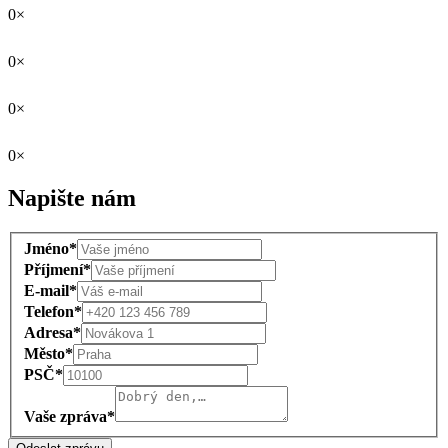
0×
0×
0×
0×
Napište nám
Jméno*
Příjmení*
E-mail*
Telefon*
Adresa*
Město*
PSČ*
Vaše zpráva*