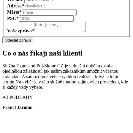
Adresa*
Město*
PSČ*
Vaše zpráva*
Odeslat zprávu
Co o nás říkají naši klienti
Služba Expres od Pol-Skone CZ je v dnešní době luxusní a
ojedinělou záležitostí, jak našim zákazníkům umožnit včasnou
kolaudaci.A samozřejmě velice rychlou realizaci, když je trápí
termín.Na výběr je v této službě mnoho zajímavých provedení, kde
si každý vždy vybere.
A3 PODLAHY
Francl Jaromír