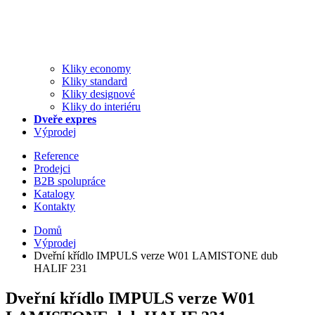
Kliky economy
Kliky standard
Kliky designové
Kliky do interiéru
Dveře expres
Výprodej
Reference
Prodejci
B2B spolupráce
Katalogy
Kontakty
Domů
Výprodej
Dveřní křídlo IMPULS verze W01 LAMISTONE dub
HALIF 231
Dveřní křídlo IMPULS verze W01