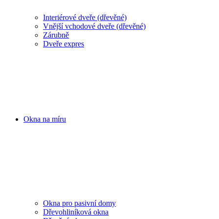
Interiérové dveře (dřevěné)
Vnější vchodové dveře (dřevěné)
Zárubně
Dveře expres
Okna na míru
Okna pro pasivní domy
Dřevohliníková okna