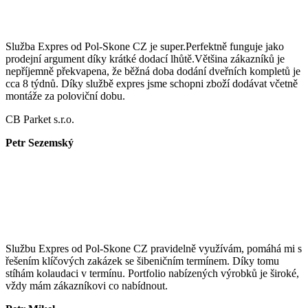
Služba Expres od Pol-Skone CZ je super.Perfektně funguje jako
prodejní argument díky krátké dodací lhůtě.Většina zákazníků je
nepříjemně překvapena, že běžná doba dodání dveřních kompletů je
cca 8 týdnů. Díky službě expres jsme schopni zboží dodávat včetně
montáže za poloviční dobu.
CB Parket s.r.o.
Petr Sezemský
Službu Expres od Pol-Skone CZ pravidelně využívám, pomáhá mi s
řešením klíčových zakázek se šibeničním termínem. Díky tomu
stíhám kolaudaci v termínu. Portfolio nabízených výrobků je široké,
vždy mám zákazníkovi co nabídnout.