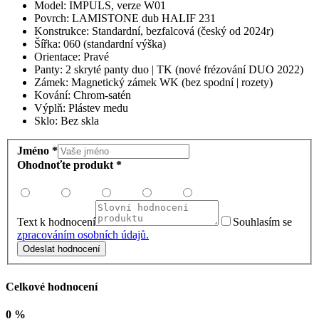
Model: IMPULS, verze W01
Povrch: LAMISTONE dub HALIF 231
Konstrukce: Standardní, bezfalcová (český od 2024r)
Šířka: 060 (standardní výška)
Orientace: Pravé
Panty: 2 skryté panty duo | TK (nové frézování DUO 2022)
Zámek: Magnetický zámek WK (bez spodní | rozety)
Kování: Chrom-satén
Výplň: Plástev medu
Sklo: Bez skla
Jméno *
Ohodnoťte produkt *
Text k hodnocení
Souhlasím se
zpracováním osobních údajů.
Odeslat hodnocení
Celkové hodnocení
0 %