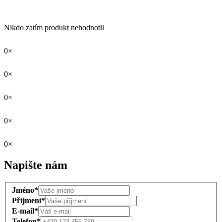
Nikdo zatím produkt nehodnotil
0×
0×
0×
0×
0×
Napište nám
Jméno*
Příjmení*
E-mail*
Telefon*