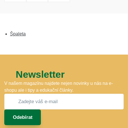
Špaleta
Newsletter
V našem magazínu najdete nejen novinky u nás na e-
shopu ale i tipy a edukační články.
Odebírat