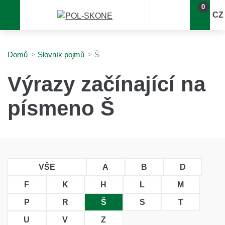
0
CZ
Domů
Slovník pojmů
Š
Výrazy začínající na
písmeno Š
VŠE
A
B
D
F
K
H
L
M
P
R
Š
S
T
U
V
Z