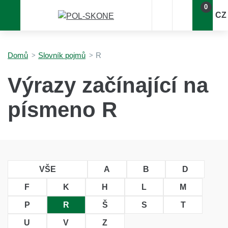
0
CZ
Domů
Slovník pojmů
R
Výrazy začínající na
písmeno R
VŠE
A
B
D
F
K
H
L
M
P
R
Š
S
T
U
V
Z