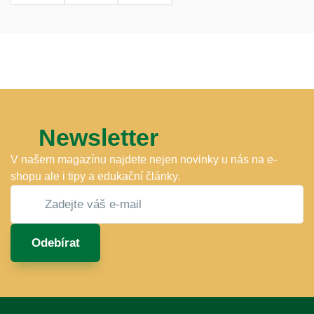
Newsletter
V našem magazínu najdete nejen novinky u nás na e-
shopu ale i tipy a edukační články.
Odebírat