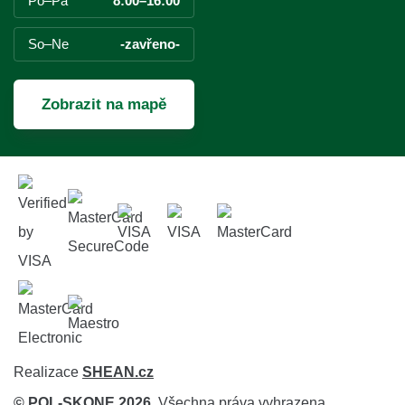
Po–Pá
8:00–16:00
So–Ne
-zavřeno-
Zobrazit na mapě
Realizace
SHEAN.cz
© POL-SKONE 2026.
Všechna práva vyhrazena.