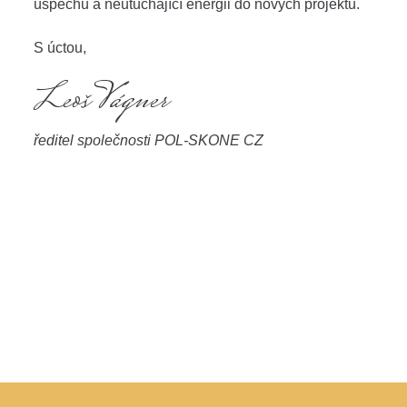
úspěchů a neutuchající energii do nových projektů.
S úctou,
Leoš Vágner
ředitel společnosti POL-SKONE CZ