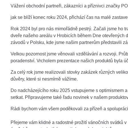
Vážení obchodní partneři, zákazníci a příznivci značky 
jak se blíží konec roku 2024, přichází čas na malé zastav
Rok 2024 byl pro nás mimořádně pestrý. Začali jsme ho tr
dveře našeho areálu v Hrobicích během Dne otevřených d
závodů v Polsku, kde jsme našim partnerům představili zák
Velkou pozornost jsme věnovali vzdělávání a rozvoji. Průbě
poradenství. Vrcholem prezentace našich produktů byla úča
Za celý rok jsme realizovali stovky zakázek různých velik
důvěry, které si nesmírně vážíme.
Do nadcházejícího roku 2025 vstupujeme s optimismem a no
setkat. Připravujeme také řadu novinek v našem produktov
Rádi bychom vám všem poděkovali za přízeň a spolupráci 
Přejeme vám klidné a radostné prožití vánočních svátků 