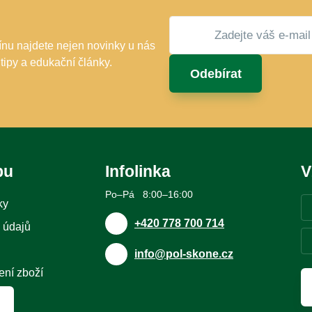
u najdete nejen novinky u nás
 tipy a edukační články.
Odebírat
pu
Infolinka
V
Po–Pá 8:00–16:00
ky
+420 778 700 714
 údajů
info@pol-skone.cz
ení zboží