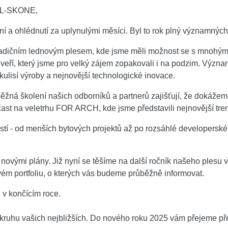
POL-SKONE,
ení a ohlédnutí za uplynulými měsíci. Byl to rok plný významných
adičním lednovým plesem, kde jsme měli možnost se s mnohými z
veří, který jsme pro velký zájem zopakovali i na podzim. Výz
ulisí výroby a nejnovější technologické inovace.
žná školení našich odborníků a partnerů zajišťují, že dokážeme 
st na veletrhu FOR ARCH, kde jsme představili nejnovější trend
ostí - od menších bytových projektů až po rozsáhlé developerské
vými plány. Již nyní se těšíme na další ročník našeho plesu v 
ém portfoliu, o kterých vás budeme průběžně informovat.
v končícím roce.
v kruhu vašich nejbližších. Do nového roku 2025 vám přejeme p