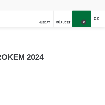
CZ
0
HLEDAT
MŮJ ÚČET
Poptávka
ROKEM 2024