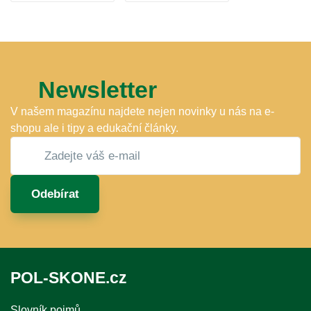
Newsletter
V našem magazínu najdete nejen novinky u nás na e-
shopu ale i tipy a edukační články.
Odebírat
POL-SKONE.cz
Slovník pojmů