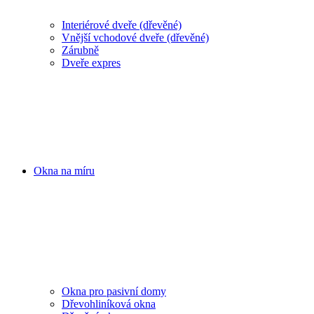
Interiérové dveře (dřevěné)
Vnější vchodové dveře (dřevěné)
Zárubně
Dveře expres
Okna na míru
Okna pro pasivní domy
Dřevohliníková okna