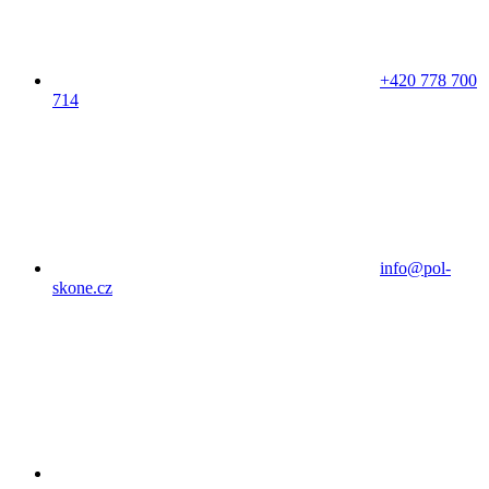
+420 778 700
714
info@pol-
skone.cz