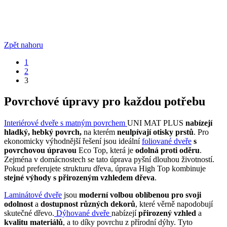
Zpět nahoru
1
2
3
Povrchové úpravy pro každou potřebu
Interiérové dveře s matným povrchem
UNI MAT PLUS
nabízejí
hladký, hebký povrch,
na kterém
neulpívají otisky prstů
. Pro
ekonomicky výhodnější řešení jsou ideální
foliované dveře
s
povrchovou úpravou
Eco Top, která je
odolná proti oděru
.
Zejména v domácnostech se tato úprava pyšní dlouhou životností.
Pokud preferujete strukturu dřeva, úprava High Top kombinuje
stejné výhody s přirozeným vzhledem dřeva
.
Laminátové dveře
jsou
moderní volbou oblíbenou pro svoji
odolnost
a
dostupnost různých dekorů
, které věrně napodobují
skutečné dřevo.
Dýhované dveře
nabízejí
přirozený vzhled
a
kvalitu materiálů
, a to díky povrchu z přírodní dýhy. Tyto