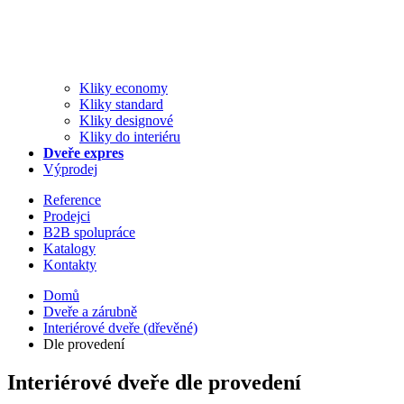
Kliky economy
Kliky standard
Kliky designové
Kliky do interiéru
Dveře expres
Výprodej
Reference
Prodejci
B2B spolupráce
Katalogy
Kontakty
Domů
Dveře a zárubně
Interiérové dveře (dřevěné)
Dle provedení
Interiérové dveře dle provedení