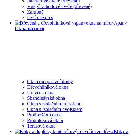
Interiérové dveře (dřevěné)
Vnější vchodové dveře (dřevěné)
Zárubně
Dveře expres
Okna na míru
Okna pro pasivní domy
Dřevohliníková okna
Dřevěná okna
Skandinávská okna
Okna s izolačním trojsklem
Okna s izolačním dvojsklem
Protipožární okna
Protihluková okna
Terasová okna
Kliky a