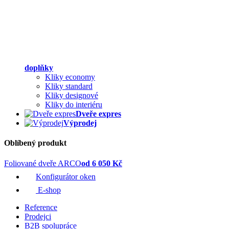
doplňky
Kliky economy
Kliky standard
Kliky designové
Kliky do interiéru
Dveře expres
Výprodej
Oblíbený produkt
Foliované dveře ARCO
od 6 050 Kč
Konfigurátor oken
E-shop
Reference
Prodejci
B2B spolupráce