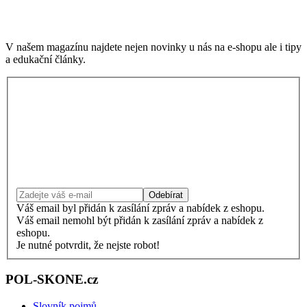
V našem magazínu najdete nejen novinky u nás na e-shopu ale i tipy
a edukační články.
Odebírat
Váš email byl přidán k zasílání zpráv a nabídek z eshopu.
Váš email nemohl být přidán k zasílání zpráv a nabídek z
eshopu.
Je nutné potvrdit, že nejste robot!
POL-SKONE.cz
Slovník pojmů