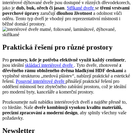
interiérové dýhované dveře jsou dostupné v různých dřevodekorech,
jako je
dub, buk, ořech či jasan
.
Stříkané dveře
se
třemi vrstvami
povrchové úpravy
zaručují
dlouhou životnost
a odolnost vůči
oděru. Tento typ dveří je vhodný pro reprezentativní místnosti i
běžné domácí prostory.
Praktická řešení pro různé prostory
Pro
prostory, kde je potřeba efektivně využít každý centimetr
,
jsou ideální
skládací interiérové dveře
. Tyto dveře, zhotovené
z
dřevěného rámu obloženého dvěma hladkými HDF deskami
a
vyplněné strukturou „medová plástev“, nabízejí praktické a estetické
řešení.
Posuvné interiérové dveře
přinášejí praktické řešení pro
oddělení místností bez zbytečného zabírání prostoru, což je ideální
pro moderní byty, kanceláře a komerční prostory.
Prozkoumejte naši nabídku interiérových dveří a najděte přesně to,
co hledáte. Naše
dveře kombinují vysokou kvalitu materiálů,
precizní zpracování a moderní design
, aby splnily všechny vaše
požadavky.
Newsletter