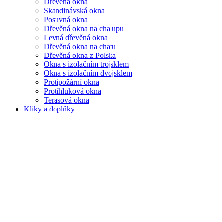
Dřevěná okna
Skandinávská okna
Posuvná okna
Dřevěná okna na chalupu
Levná dřevěná okna
Dřevěná okna na chatu
Dřevěná okna z Polska
Okna s izolačním trojsklem
Okna s izolačním dvojsklem
Protipožární okna
Protihluková okna
Terasová okna
Kliky a doplňky